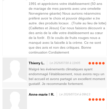
1991 et apprécions votre ètablissement (50 ans
de mariage de mes parents avec une omelette
Norvegienne gèante) Nous aurions néanmoins
préféré avoir le choix et pouvoir déguster e.tre
autre. des produits locaux . (Truite au lieu de lotte)
(Caillettes et Jèsus) Car nous faisions découvrir a
des amis de la ville votre établissement au cœur
de la forêt . Et le coulis de fruits rouges nous a
manqué avec la faicelle à la crème. Ce ne sont
que des avis et non des critiques. Bonne
continuation Cordialement
Thierry L.
Le 2026/07/30 à 11h05
Malgré les événements climatiques ayant
endommagé l'établissement, nous avons reçu un
bel accueil et avons partagé un excellent moment
gustatif. Je recommande fortement.
Anne-marie ! R.
Le 2026/07/14 à 09h13